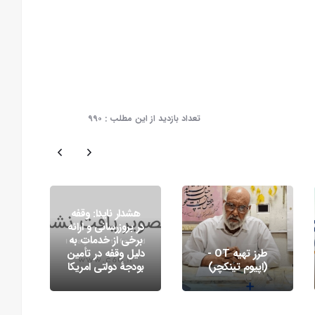
تعداد بازدید از این مطلب :
۹۹۰
هشدار نایدا: وقفه
م
در بروزرسانی و ارائه
دژا
برخی از خدمات به
کن
طرز تهیه OT -
دلیل وقفه در تأمین
از 
(اپیوم تینکچر)
بودجۀ دولتی امریکا
ا