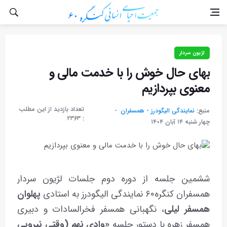
لژیون سردار
بهای حال خوش را با خدمت مالی و
معنوی بپردازیم
تعداد بازدید از این مطلب
منبع:
نمایندگی الیگودرز - همسفران
۲۳۶۳
:
چهار شنبه ۱۴ آبان ۱۴۰۴
ششمین جلسه از دوره دوم جلسات لژیون سردار
همسفران کنگره۶۰ نمایندگی الیگودرز به استادی
پهلوان
همسفر لیلی
، نگهبانی همسفر فخرالسادات و دبیری
همسفر زهره با دستور جلسه
«وادی نهم (وقتی نیرویی