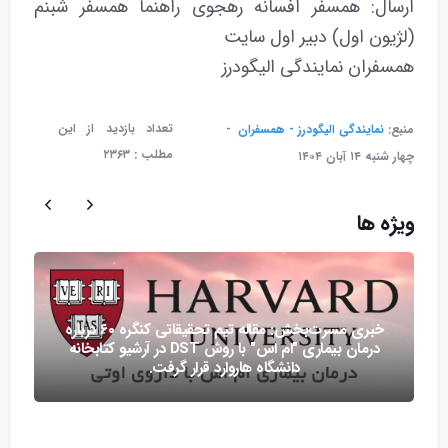
ارسال: همسفر افسانه رهجوی راهنما همسفر شبنم
(لژیون اول) دبیر اول سایت
همسفران نمایندگی الیگودرز
تعداد بازدید از این
منبع:
نمایندگی الیگودرز - همسفران
مطلب :
۲۳۶۳
چهار شنبه ۱۴ آبان ۱۴۰۴
ویژه ها
خبری مسرت‌بخش: مقاله تیم تحقیقاتی کنگره ۶۰ درباره
درمان بیماری "ام اس" با روش DST در آرشیو کتابخانه
دانشگاه هاروارد قرار گرفت.