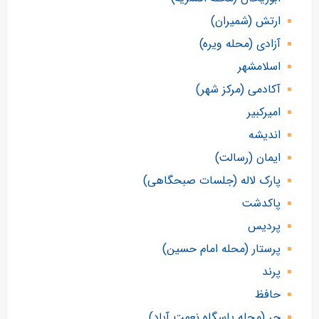
ارتش (شمیران)
آزادی (محله ویره)
اسلامشهر
آکادمی (مرکز شهر)
امیرکبیر
اندیشه
ایمان (رسالت)
پارک لاله (جلسات صبحگاهی)
پاکدشت
پردیس
پرستار (محله امام حسین)
پرند
حافظ
حر (محله پاسگاه نعمت آباد)