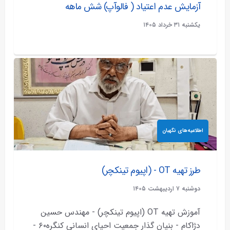
آزمایش عدم اعتیاد ( فالوآپ) شش ماهه
يکشنبه ۳۱ خرداد ۱۴۰۵
اطلاعیه‌های نگهبان
طرز تهیه OT - (اپیوم تینکچر)
دوشنبه ۷ ارديبهشت ۱۴۰۵
آموزش تهیه OT (اپیوم تینکچر) - مهندس حسین
دژاکام - بنیان گذار جمعیت احیای انسانی کنگره۶۰ -