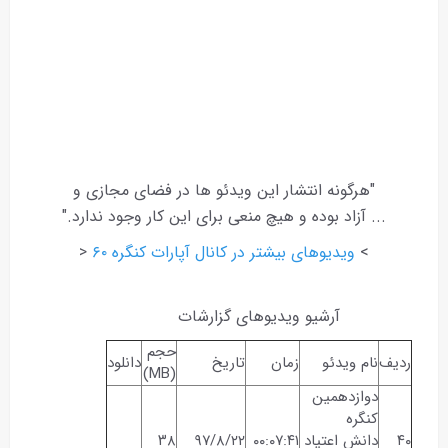
"هرگونه انتشار این ویدئو ها در فضای مجازی و
... آزاد بوده و هیچ منعی برای این کار وجود ندارد."
>
ویدیوهای بیشتر در کانال آپارات کنگره ۶۰
<
آرشیو ویدیوهای گزارشات
حجم
ردیف
نام ویدئو
زمان
تاریخ
دانلود
(MB)
دوازدهمین
کنگره
۴۰
دانش اعتیاد
۰۰:۰۷:۴۱
۹۷/۸/۲۲
۳۸