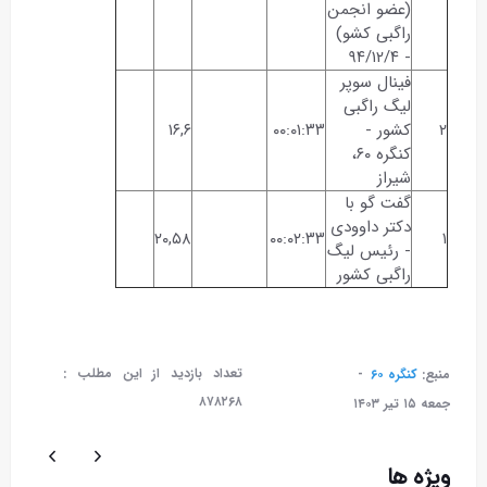
(عضو انجمن
راگبی کشو)
- ۹۴/۱۲/۴
فینال سوپر
لیگ راگبی
۲
کشور -
۰۰:۰۱:۳۳
۱۶,۶
کنگره ۶۰،
شیراز
گفت گو با
دکتر داوودی
۲۰,۵۸
۰۰:۰۲:۳۳
۱
- رئیس لیگ
راگبی کشور
تعداد بازدید از این مطلب :
منبع:
کنگره ۶۰
۸۷۸۲۶۸
جمعه ۱۵ تير ۱۴۰۳
ویژه ها