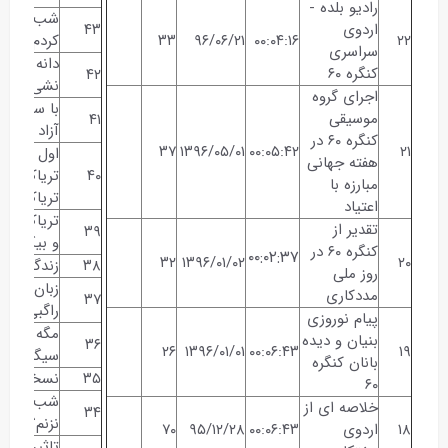
رادیو بلده -
شب عروس
اردوی
۴۳
۲۲
۰۰:۰۴:۱۶
۹۶/۰۶/۲۱
۳۳
کردم
سراسری
دانه تسبی
کنگره ۶۰
۴۲
نشی نمیفه
اجرای گروه
با سه سال
موسیقی
۴۱
آزاد وارد 
کنگره ۶۰ در
۳۷
۱۳۹۶/۰۵/۰۱
۰۰:۰۵:۴۲
۲۱
اول الکل ب
هفته جهانی
۴۰
تریاک؟ یا
مبارزه با
تریاک بعد
اعتیاد
تریاک و ک
تقدیر از
۳۹
و بیکاری
کنگره ۶۰ در
۰۰:۰۲:۳۷
۳۲
۱۳۹۶/۰۱/۰۲
۲۰
۳۸
زندگی مش
روز ملی
زبان زد فا
مددکاری
۳۷
راگبی
پیام نوروزی
مگه میشه.
بنیان و دیده
۳۶
۲۶
۱۳۹۶/۰۱/۰۱
۰۰:۰۶:۴۳
۱۹
سیگار
بانان کنگره
۳۵
نسخه کوک
۶۰
شب امتحان
خلاصه ای از
۳۴
نزنم؟؟؟؟
۱۸
اردوی
۰۰:۰۶:۴۳
۹۵/۱۲/۲۸
۷۰
تاثیرپذیری