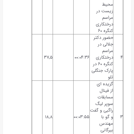
محیط
زیست در
مراسم
درختکاری
کنگره ۶۰
حضور دکتر
جلالی در
مراسم
۴
درختکاری
۰۰:۰۴:۳۶
۳۷,۵
کنگره ۶۰ در
پارک جنگلی
تلو
گزیده ای
از فینال
مسابقات
سوپر لیگ
راگبی و گفت
۳
و گو با
۰۰:۰۳:۵۵
۱۸,۸
مهندس
بیرگانی