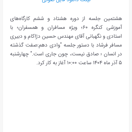
هشتمین جلسه از دوره هشتاد و ششم کارگاه‌های
آموزشی کنگره ۶۰؛ ویژه مسافران و همسفران؛ با
استادی و نگهبانی آقای مهندس حسین دژاکام و دبیری
مسافر فرشاد با دستور جلسه "وادی دهم:صفت گذشته
در انسان ؛ صادق نیست، چون جاری است." چهارشنبه
۵ آذر ماه ۱۴۰۴ ساعت ۱۰:۰۰ آغاز به کار کرد.