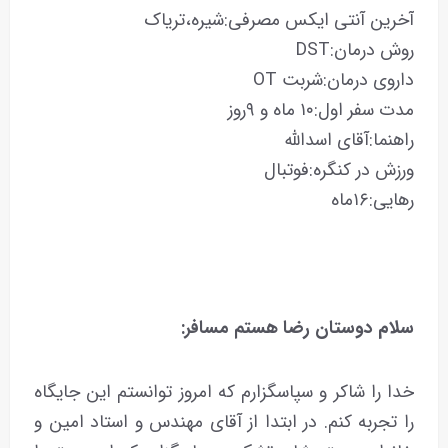
آخرین آنتی ایکس مصرفی:شیره،تریاک
روش درمان:DST
داروی درمان:شربت OT
مدت سفر اول:۱۰ ماه و ۹روز
راهنما:آقای اسدالله
ورزش در کنگره:فوتبال
رهایی:۱۶ماه
سلام
دوستان
رضا
هستم
مسافر:
خدا را شاکر و سپاسگزارم که امروز توانستم این جایگاه
را تجربه کنم. در ابتدا از آقای مهندس و استاد امین و