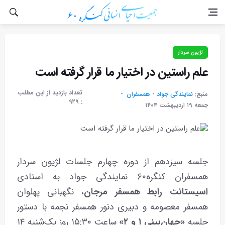
لژیون سردار
علم راستین در اختیار ما قرار گرفته است
تعداد بازدید از این مطلب
منبع:
نمایندگی جواد - همسفران
۹۲۹
:
جمعه ۱۹ ارديبهشت ۱۴۰۴
جلسه سیزدهم از دوره چهارم جلسات لژیون سردار
همسفران کنگره۶۰ نمایندگی جواد به استادی
اسیستانت رابط همسفر مرجان
، نگهبانی پهلوان
همسفر معصومه و دبیری دنور همسفر نجمه با دستور
جلسه
«جهان‌بینی ۱ و ۲»
ساعت ١۵:۳۰ روز یک‌شنبه ۱۴