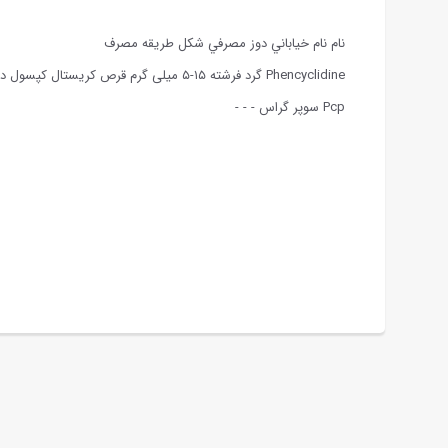
نام نام خياباني دوز مصرفي شكل طريقه مصرف
Phencyclidine گرد فرشته ۱۵-۵ میلی گرم قرص کریستال کپسول دودی،مشامی،تزریق
Pcp سوپر گراس - - -