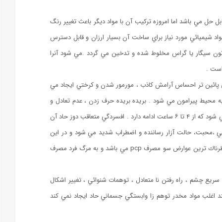
بل حل مي باشد اما امروزه تركيب آن با مواد ديگر باعث تغيير رنگ
واد شيميائي مورد نياز براي ساخت آن بسيار ارزان و قابل دسترس
وتون سيگار يا گراس مخلوط شده و تدخين مي گردد .مي شود آنرا
 است .
هاي پائين تر احساس آرامش كاذب ، مورمور شدن و كرختي ايجاد مي
ه محيط پيرامون مي شود . بريده بريده حرف زدن ، عدم تعادل و
هماهنگي در اندام ها همراه باحس قدرت و احساس شناور بودن مي شود كه از ۴ تا ۶ ساعت ادامه دارد . افسردگي متعاقب دوز حاد آن
ر گيجي ،محبت، حالت آزار رساننده و اضطراب شديد مي شود و در اين
مرحله منجر به خشونت هاي شديد رفتاري مي گردد كه يكي از خطرناك ترين عوارض سو مصرف pcp مي باشد و به مرگ فرد مصرف
ع چشم ، راه رفتن نا متعادل ، توهمات شنوائي ، تغيير اشكال
تلالات رفتاري و فراموشي ظاهر مي شود . pcp همانند اغلب مواد مخدر توهم زا وابستگي جسماني حاد ايجاد نمي كند