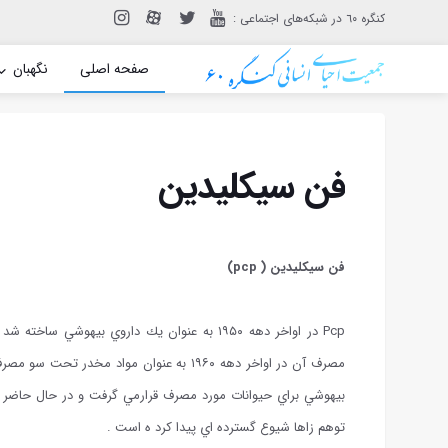
: کنگره ٦٠ در شبکه‌های اجتماعی
صفحه اصلی
نگهبان
فن سيكليدين
فن سيكليدين ( pcp)
Pcp در اواخر دهه ۱۹۵۰ به عنوان يك داروي بيه
مصرف آن در اواخر دهه ۱۹۶۰ به عنوان مواد مخ
بيهوشي براي حيوانات مورد مصرف قرارمي گرفت و در حال حاضر ه
توهم زاها شيوع گسترده اي پيدا كرد ه است .