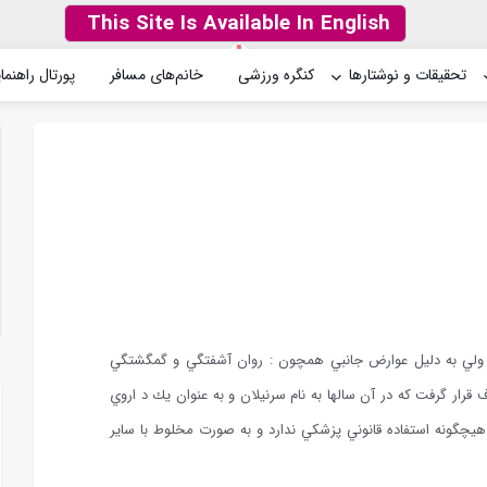
This Site Is Available In English
تحقیقات و نوشتارها
کنگره ورزشی
خانم‌های مسافر
پورتال راهنما
وشي ساخته شد ولي به دليل عوارض جانبي همچون : روان آشفتگي و گمگشتگي
در تحت سو مصرف قرار گرفت كه در آن سالها به نام سرنيلان و به عنوان يك د اروي
يچگونه استفاده قانوني پزشكي ندارد و به صورت مخلوط با ساير