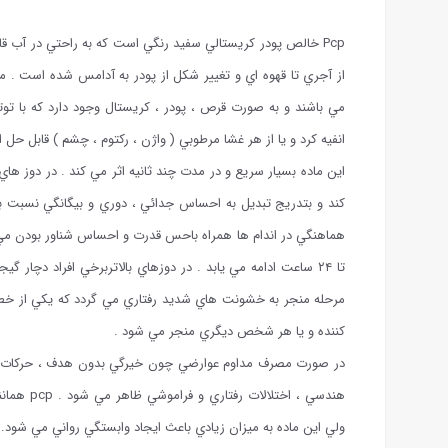
Pcp خالص پودر كريستالي سفيد رنگي است كه به راحتي در آب قا
از آجري تا قهوه اي و تغيير شكل از پودر به آدامس شده است . م
مي باشند و به صورت قرص ، پودر ، كريستال وجود دارد كه با ت
انفيه كرد و يا از هر غشا مرطوبي ( واژن ، ركتوم ، چشم ) قابل حل
اين ماده بسيار سريع و در مدت چند ثانيه اثر مي كند . در دوز 
كند و بتدريج تبديل به احساس جدائي ، دوري و بيگانگي نسبت ب
تا ۲۴ ساعت ادامه مي يابد . در دوزهاي بالاتربرخي افراد دچا
كننده و يا هر شخص ديگري منجر مي شود .
در صورت مصرف مداوم عوارضي چون خيرگي بدون هدف ، حركات سري
هندسي ، اخ
ولي اين ماده به ميزان زيادي باعث ايجاد وابستگي رواني مي شود.