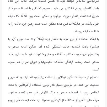
سرخوشی شدیدتر خواهد بود. به همین نسبت سرعت جذب این ماده
باعث کاهش زمان نشئگی می شود. هجوم نشئگی با استفاده مواد از
طریق استشمام کندتر صورت میگیرد و ممکن است بین ۱۵ تا ۳۰ دقیقه
طول بکشد در حالیکه تدخین ماده ممکن است مدت زمان این حالت را به
۵ تا ۱۰ دقیقه برساند.
با اینکه استفاده از این مواد به مقدار زیاد (مثلا" چند صد میلی گرم یا
بیشتر) باعث تشدید حالت نشئگی شده اما ممکن است منجر به
رفتارهای غیرعادی، نامنظم ، آشفته و حتی خشونت فرد شود. این افراد
ممکن است رعشه، گرفتگی عضلات، مالیخولیا و دوران سر را هم تجربه
کنند.
عده ای از مصرف کنندگان کوکائین از حالات بیقراری، اضطراب و تندخویی
صحبت می کنند. در مواردی بسیار نادر،اولین استفاده از کوکائین یا مدت
کوتاهی پس از استفاده منجر به مرگ ناگهانی فرد مصر کننده میشود.
مرگ های ناشی از استفاده از کوکائین معمولا" به علت ایست قلبی پیرو