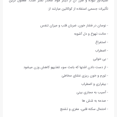
اعتیادآور نبوده و ضرر آن از دیگر مواد مخدر کمتر است. معمول ترین
تأثیرات جسمی استفاده از کوکائین عبارتند از:
- نوسان در فشار خون، ضربان قلب و میزان تنفس
- حالت تهوع و دل آشوبه
- استفراغ
- اضطراب
- بی خوابی
- از دست دادن اشتها که باعث سوء تغذیهو کاهش وزن میشود
- تورم و خون ریزی غشای مخاطی
- بیقراری و اضطراب
- آسیب به مجاری بینی
- صدمه به شش ها
- احتمال سکته قلبی، مغزی و تشنج