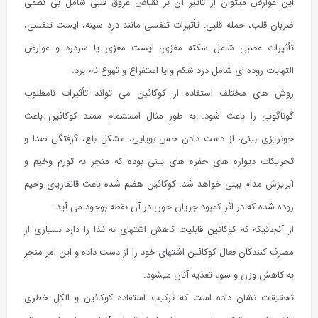
این عوارض میتوان از تأثیر آن بر نقباض عروق قلبی شامل بی نظمی
ضربان قلب، حمله قلبی، تأثیرات تنفسی مانند درد سینه، ایست تنفسی،
تأثیرات عصبی شامل سکته مغزی، ایست مغزی یا سردرد و عوارض
التهابات روده ای شامل درد شکم و یا استفراغ و تهوع نام برد.
روش های مختلف استفاده ار کوکائین می تواند تأثیرات نامطلوب
گوناگونی را باعث شود. به طور مثال استشمام ممتد کوکائین باعث
خونریزی بینی، از دست دادن حس بویایی، مشکل بلع، گرفتگی صدا و
تحریکات دیواره های حفره های بینی بوده که منجر به تورم وخیم و
آبریزش مدام بینی خواهد شد. کوکائین هضم شده باعث قانقاریای وخیم
روده شده که در اثر کمبود جریان خون در آن نقطه بوجود می آید.
از آنجائیکه که کوکائین قابلیت کاهش اشتهای به غذا را دارد بسیاری از
مصرف کنندگان فعال کوکائین اشتهای خود را از دست داده و این امر منجر
به کاهش وزن و سوء تغذیه آنان میشود.
تحقیقات نشان داده است که ترکیب استفاده کوکائین و الکل خطری