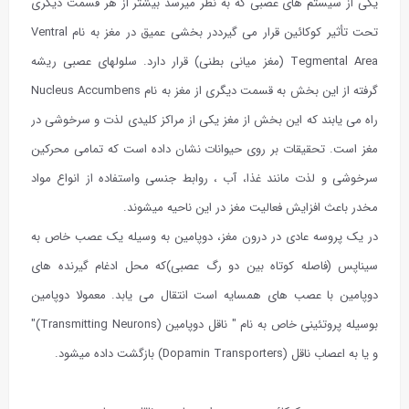
یکی از سیستم های عصبی که به نظر میرسد بیشتر از هر قسمت دیگری
تحت تأثیر کوکائین قرار می گیرددر بخشی عمیق در مغز به نام Ventral
Tegmental Area (مغز میانی بطنی) قرار دارد. سلولهای عصبی ریشه
گرفته از این بخش به قسمت دیگری از مغز به نام Nucleus Accumbens
راه می یابند که این بخش از مغز یکی از مراکز کلیدی لذت و سرخوشی در
مغز است. تحقیقات بر روی حیوانات نشان داده است که تمامی محرکین
سرخوشی و لذت مانند غذا، آب ، روابط جنسی واستفاده از انواع مواد
مخدر باعث افزایش فعالیت مغز در این ناحیه میشوند.
در یک پروسه عادی در درون مغز، دوپامین به وسیله یک عصب خاص به
سیناپس (فاصله کوتاه بین دو رگ عصبی)که محل ادغام گیرنده های
دوپامین با عصب های همسایه است انتقال می یابد. معمولا دوپامین
بوسیله پروتئینی خاص به نام " ناقل دوپامین (Transmitting Neurons)"
و یا به اعصاب ناقل (Dopamin Transporters) بازگشت داده میشود.